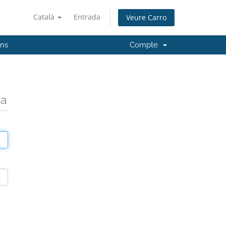
Català
Entrada
Veure Carro
'ns
Compte
da