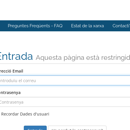
Preguntes Freqüents - FAQ
Estat de la xarxa
Contacti
Entrada
Aquesta pàgina està restringi
recció Email
ntrasenya
Recordar Dades d'usuari