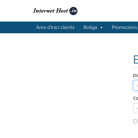
Àrea d'Inici clients
Botiga
Promocions
Di
Co